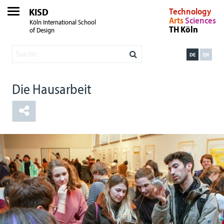
KISD
Technology
Arts
Sciences
Köln International School
TH Köln
of Design
DE
EN
Die Hausarbeit