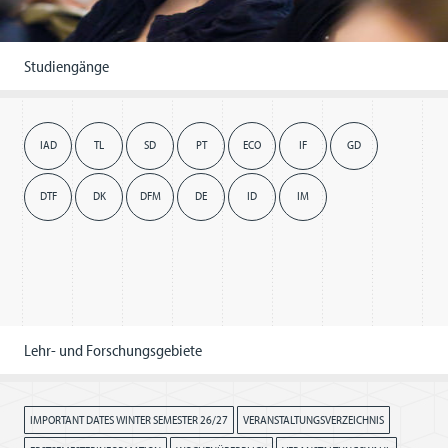
Studiengänge
IAD
TL
SD
PT
ECO
IF
GD
DTF
DK
DFM
DE
ID
IM
Lehr- und Forschungsgebiete
IMPORTANT DATES WINTER SEMESTER 26/27
VERANSTALTUNGSVERZEICHNIS