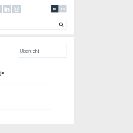
DE
EN
g«