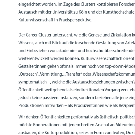
eingerichtet worden. Im Zuge des Clusters konzipieren Forscher
Austausch mit der Universität zu Köln und der Kunsthochschule 
Kulturwissenschaft in Praxisperspektive.
Der Career Cluster untersucht, wie die Genese und Zirkulation 
Wissens, auch mit Blick auf die forschende Gestaltung von Artef
und Einbeziehen von akademie- und hochschulüberschreitenden
weiterentwickelt werden können. Kulturwissenschaftlich orient
Gestalter:innen gehen oftmals immer noch von top-down-Model
„Outreach“, „Vermittlung„, „Transfer“ oder „Wissenschaftskommun
symptomatisch –, welche die Austauschbeziehungen zwischen 
Öffentlichkeit weitgehend als eindirektionalen Vorgang versteh
jedoch keine passiven Instanzen, sondern beziehen alle jene ein,
Produktionen mitwirken – als Produzent:innen wie als Rezipien
Wir denken Öffentlichkeiten performativ als ästhetisch-politisc
möchte Kooperationen mit jenem breiten Arsenal an Akteur:in
ausbauen, die Kulturproduktion, sei es in Form von Texten, Do