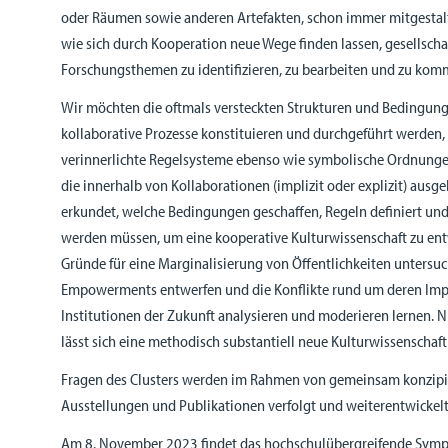
oder Räumen sowie anderen Artefakten, schon immer mitgestalte
wie sich durch Kooperation neue Wege finden lassen, gesellschaf
Forschungsthemen zu identifizieren, zu bearbeiten und zu kom
Wir möchten die oftmals versteckten Strukturen und Bedingung
kollaborative Prozesse konstituieren und durchgeführt werden, f
verinnerlichte Regelsysteme ebenso wie symbolische Ordnunge
die innerhalb von Kollaborationen (implizit oder explizit) ausg
erkundet, welche Bedingungen geschaffen, Regeln definiert u
werden müssen, um eine kooperative Kulturwissenschaft zu ent
Gründe für eine Marginalisierung von Öffentlichkeiten untersu
Empowerments entwerfen und die Konflikte rund um deren Imp
Institutionen der Zukunft analysieren und moderieren lernen. Nu
lässt sich eine methodisch substantiell neue Kulturwissenschaft
Fragen des Clusters werden im Rahmen von gemeinsam konzipi
Ausstellungen und Publikationen verfolgt und weiterentwickelt
Am 8. November 2023 findet das hochschulübergreifende Symp