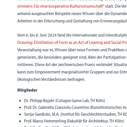
erinnern: Für eine kooperative Kulturwissenschaft
“ statt. Die V
anhand ausgesuchter Beispiele neues Wissen über die Dynami
Arbeiten in der Erforschung und Gestaltung von Erinnerungskul
Vom 6. bis 8. Juni 2024 fand die internationale und interdiszipli
Drawing: Distillation of Form as an Act of Leaning and Social Pr
Veranstaltung war es, Wissen über neue Formen und Praktiken d
generieren, die besonders geeignet sind, Akte der Partizipatio
initiieren. Diese Art der zeichnerischen Praxis verbindet Situ
kann zum Empowerment marginalisierter Gruppen und zur Entw
ökologischen Verständnisses beitragen.
Mitglieder
Dr. Philipp Bojahr (Cologne Game Lab, TH Köln)
Prof. Dr. Gabriella Cianciolo Cosentino (Kunsthistorisches Ins
Sonja Gaedicke, M.A. (Institut für Geschlechterstudien, TH K
Prof. Marco Hemmerling (Fakultät für Architektur, TH Köln)