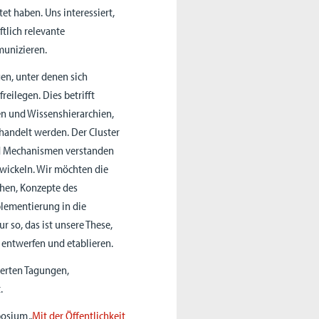
t haben. Uns interessiert,
tlich relevante
munizieren.
en, unter denen sich
reilegen. Dies betrifft
n und Wissenshierarchien,
ehandelt werden. Der Cluster
nd Mechanismen verstanden
wickeln. Wir möchten die
chen, Konzepte des
lementierung in die
r so, das ist unsere These,
 entwerfen und etablieren.
erten Tagungen,
.
osium „
Mit der Öffentlichkeit