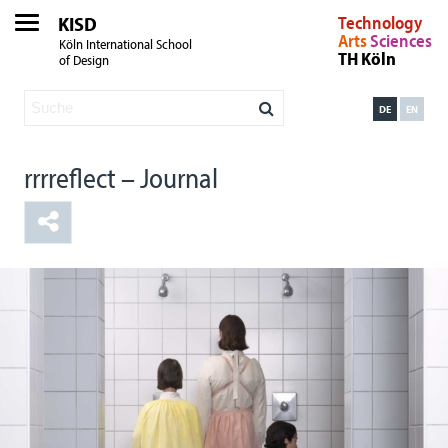
KISD
Technology
Arts
Sciences
Köln International School
TH Köln
of Design
DE
EN
rrrreflect – Journal