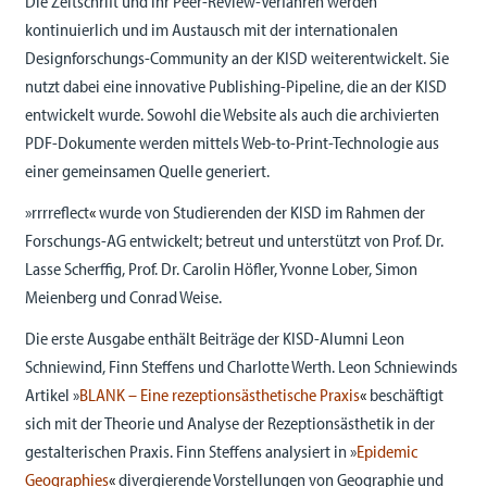
Die Zeitschrift und ihr Peer-Review-Verfahren werden
kontinuierlich und im Austausch mit der internationalen
Designforschungs-Community an der KISD weiterentwickelt. Sie
nutzt dabei eine innovative Publishing-Pipeline, die an der KISD
entwickelt wurde. Sowohl die Website als auch die archivierten
PDF-Dokumente werden mittels Web-to-Print-Technologie aus
einer gemeinsamen Quelle generiert.
»rrrreflect
«
wurde von Studierenden der KISD im Rahmen der
Forschungs-AG entwickelt; betreut und unterstützt von Prof. Dr.
Lasse Scherffig, Prof. Dr. Carolin Höfler, Yvonne Lober, Simon
Meienberg und Conrad Weise.
Die erste Ausgabe enthält Beiträge der KISD-Alumni Leon
Schniewind, Finn Steffens und Charlotte Werth. Leon Schniewinds
Artikel »
BLANK – Eine rezeptionsästhetische Praxis
«
beschäftigt
sich mit der Theorie und Analyse der Rezeptionsästhetik in der
gestalterischen Praxis. Finn Steffens analysiert in »
Epidemic
Geographies
«
divergierende Vorstellungen von Geographie und