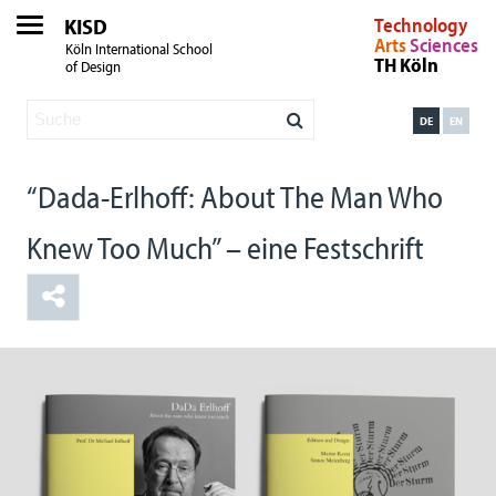
KISD
Technology
Arts
Sciences
Köln International School
TH Köln
of Design
DE
EN
“Dada-Erlhoff: About The Man Who
Knew Too Much” – eine Festschrift