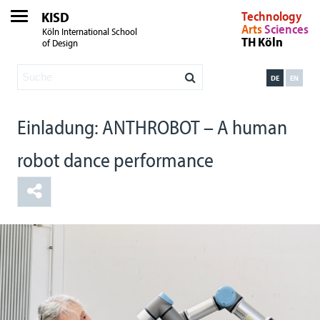
KISD
Technology
Arts
Sciences
Köln International School
TH Köln
of Design
DE
EN
Einladung: ANTHROBOT – A human
robot dance performance