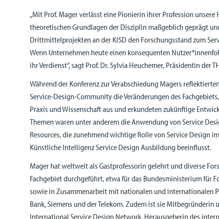
„Mit Prof. Mager verlässt eine Pionierin ihrer Profession unsere 
theoretischen Grundlagen der Disziplin maßgeblich geprägt und
Drittmittelprojekten an der KISD den Forschungsstand zum Ser
Wenn Unternehmen heute einen konsequenten Nutzer*innenfokus
ihr Verdienst“, sagt Prof. Dr. Sylvia Heuchemer, Präsidentin der T
Während der Konferenz zur Verabschiedung Magers reflektierten
Service-Design-Community die Veränderungen des Fachgebiets,
Praxis und Wissenschaft aus und erkundeten zukünftige Entwic
Themen waren unter anderem die Anwendung von Service Des
Resources, die zunehmend wichtige Rolle von Service Design im
Künstliche Intelligenz Service Design Ausbildung beeinflusst.
Mager hat weltweit als Gastprofessorin gelehrt und diverse Fo
Fachgebiet durchgeführt, etwa für das Bundesministerium für 
sowie in Zusammenarbeit mit nationalen und internationalen 
Bank, Siemens und der Telekom. Zudem ist sie Mitbegründerin 
International Service Design Network, Herausgeberin des intern