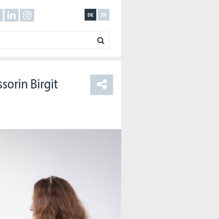
DE
EN
sorin Birgit