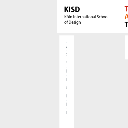
KISD
T
A
Köln International School
of Design
Aktuelles
Studierende
Studieninteressierte
Forschung
International
Meet our Alumni
Presse
Kooperationen
Die KISD