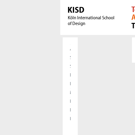
KISD
T
A
Köln International School
of Design
Aktuelles
Studierende
Studieninteressierte
Forschung
International
Meet our Alumni
Presse
Kooperationen
Die KISD