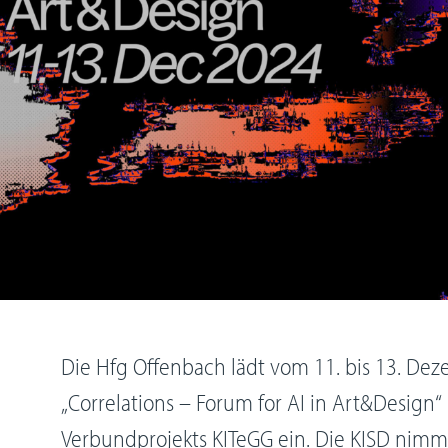
Die Hfg Offenbach lädt vom 11. bis 13. De
„Correlations – Forum for AI in Art&Design
Verbundprojekts KITeGG ein. Die KISD nimmt