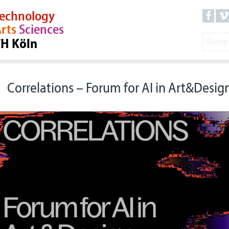
echnology
rts
Sciences
TH Köln
Correlations – Forum for AI in Art&Desig