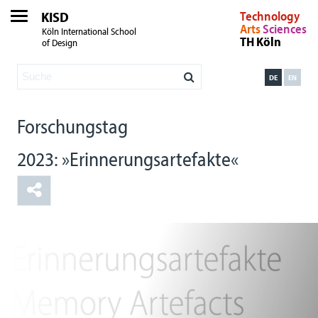
KISD
Technology
Arts
Sciences
Köln International School
TH Köln
of Design
DE
EN
Forschungstag
2023: »Erinnerungsartefakte«