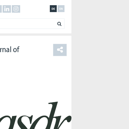
DE
EN
rnal of