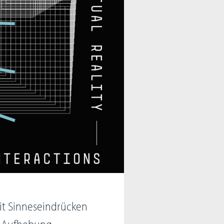
t Sinneseindrücken
ur Aufhebung