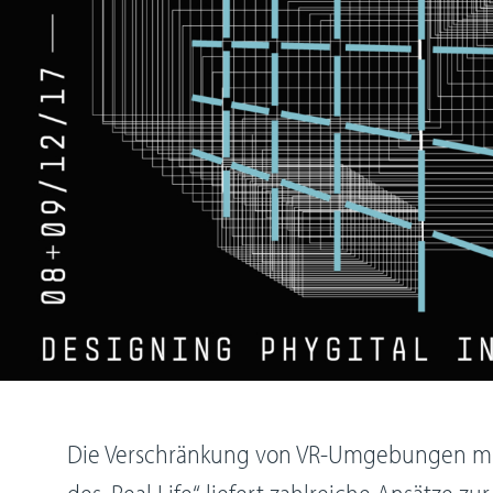
Die Verschränkung von VR-Umgebungen mi
des „Real Life“ liefert zahlreiche Ansätze z