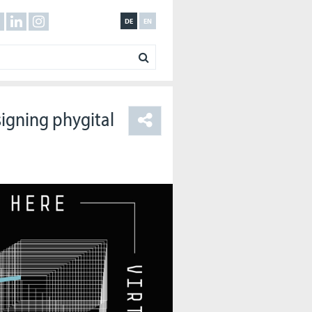
DE
EN
signing phygital