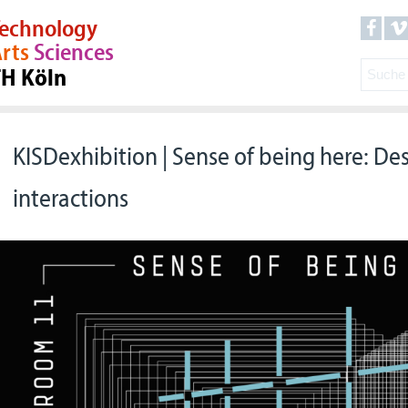
echnology
rts
Sciences
TH Köln
KISDexhibition | Sense of being here: De
interactions