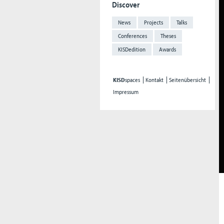
Discover
News
Projects
Talks
Conferences
Theses
KISDedition
Awards
KISD
spaces
Kontakt
Seitenübersicht
Impressum