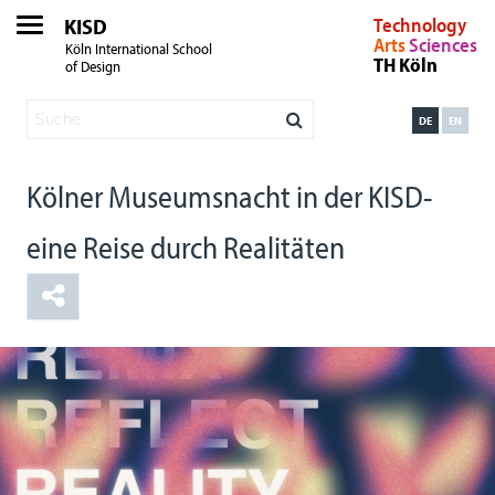
KISD
Technology
Arts
Sciences
Köln International School
TH Köln
of Design
DE
EN
Kölner Museumsnacht in der KISD-
eine Reise durch Realitäten