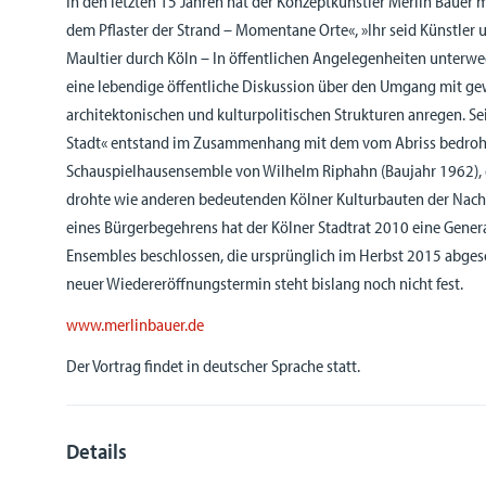
In den letzten 15 Jahren hat der Konzeptkünstler Merlin Bauer 
dem Pflaster der Strand – Momentane Orte«, »Ihr seid Künstler 
Maultier durch Köln – In öffentlichen Angelegenheiten unterweg
eine lebendige öffentliche Diskussion über den Umgang mit g
architektonischen und kulturpolitischen Strukturen anregen. Se
Stadt« entstand im Zusammenhang mit dem vom Abriss bedroh
Schauspielhausensemble von Wilhelm Riphahn (Baujahr 1962), 
drohte wie anderen bedeutenden Kölner Kulturbauten der Nach
eines Bürgerbegehrens hat der Kölner Stadtrat 2010 eine Gene
Ensembles beschlossen, die ursprünglich im Herbst 2015 abgesch
neuer Wiedereröffnungstermin steht bislang noch nicht fest.
www.merlinbauer.de
Der Vortrag findet in deutscher Sprache statt.
Details