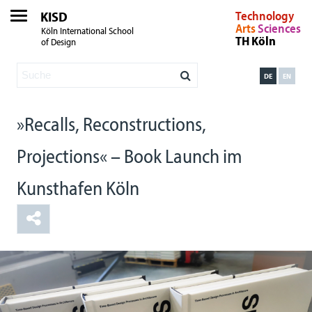
KISD
Technology
Arts
Sciences
Köln International School
TH Köln
of Design
DE
EN
»Recalls, Reconstructions,
Projections« – Book Launch im
Kunsthafen Köln