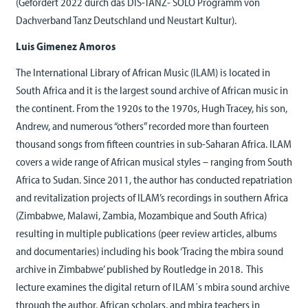
(Gefördert 2022 durch das DIS-TANZ- SOLO Programm von
Dachverband Tanz Deutschland und Neustart Kultur).
Luis Gimenez Amoros
The International Library of African Music (ILAM) is located in
South Africa and it is the largest sound archive of African music in
the continent. From the 1920s to the 1970s, Hugh Tracey, his son,
Andrew, and numerous “others” recorded more than fourteen
thousand songs from fifteen countries in sub-Saharan Africa. ILAM
covers a wide range of African musical styles – ranging from South
Africa to Sudan. Since 2011, the author has conducted repatriation
and revitalization projects of ILAM’s recordings in southern Africa
(Zimbabwe, Malawi, Zambia, Mozambique and South Africa)
resulting in multiple publications (peer review articles, albums
and documentaries) including his book ‘Tracing the mbira sound
archive in Zimbabwe’ published by Routledge in 2018. This
lecture examines the digital return of ILAM´s mbira sound archive
through the author, African scholars, and mbira teachers in