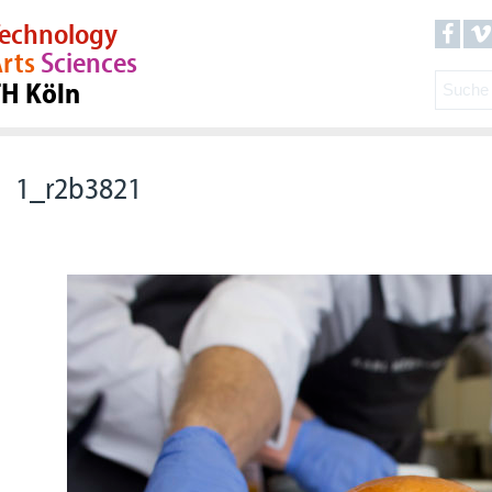
echnology
rts
Sciences
TH Köln
1_r2b3821