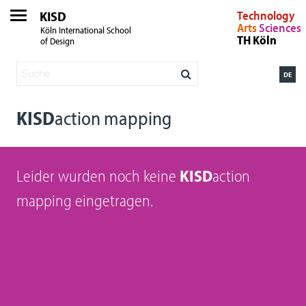
KISD
Technology
Arts
Sciences
Köln International School
TH Köln
of Design
DE
KISD
action mapping
Leider wurden noch keine
KISD
action
mapping eingetragen.