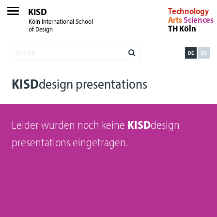
KISD
Technology
Arts
Sciences
Köln International School
TH Köln
of Design
DE
EN
KISD
design presentations
Leider wurden noch keine
KISD
design
presentations eingetragen.