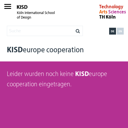
KISD
Technology
Arts
Sciences
Köln International School
TH Köln
of Design
DE
EN
KISD
europe cooperation
Leider wurden noch keine
KISD
europe
cooperation eingetragen.