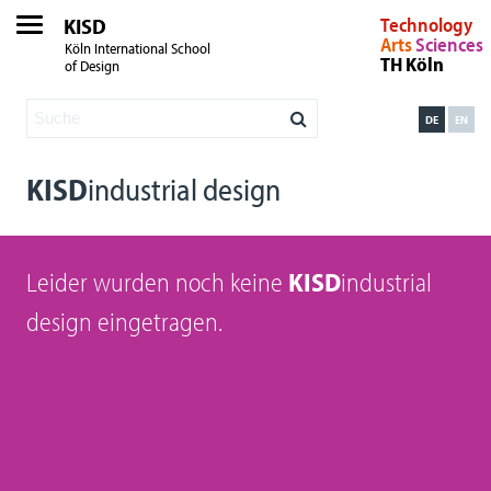
KISD
Technology
Arts
Sciences
Köln International School
TH Köln
of Design
DE
EN
KISD
industrial design
Leider wurden noch keine
KISD
industrial
design eingetragen.