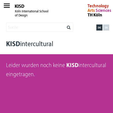
KISD
Technology
Arts
Sciences
Köln International School
TH Köln
of Design
DE
EN
KISD
intercultural
Leider wurden noch keine
KISD
intercultural
eingetragen.