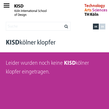
KISD
Technology
Arts
Sciences
Köln International School
TH Köln
of Design
DE
EN
KISD
kölner klopfer
Leider wurden noch keine
KISD
kölner
klopfer eingetragen.