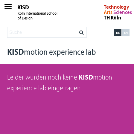
KISD
Technology
Arts
Sciences
Köln International School
TH Köln
of Design
DE
EN
KISD
motion experience lab
Leider wurden noch keine
KISD
motion
experience lab eingetragen.