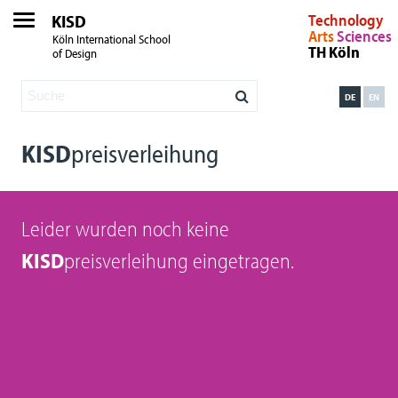
KISD
Technology
Arts
Sciences
Köln International School
TH Köln
of Design
DE
EN
KISD
preisverleihung
Leider wurden noch keine
KISD
preisverleihung eingetragen.