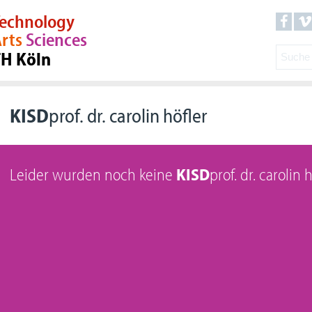
echnology
rts
Sciences
TH Köln
KISD
prof. dr. carolin höfler
Leider wurden noch keine
KISD
prof. dr. carolin