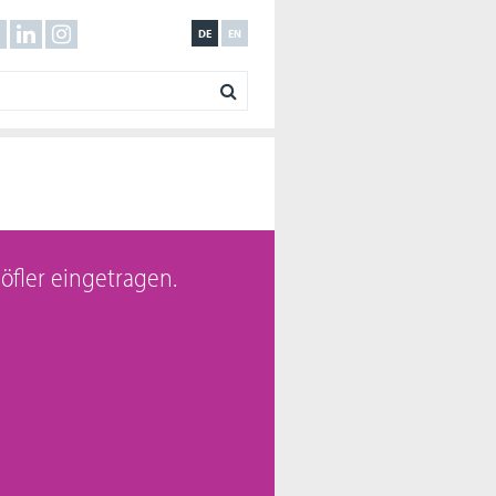
DE
EN
 höfler eingetragen.