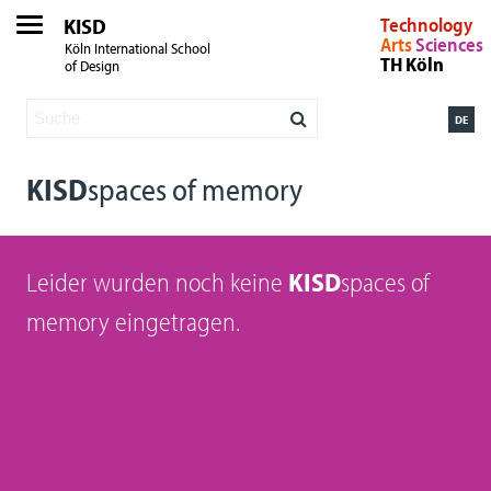
KISD
Technology
Arts
Sciences
Köln International School
TH Köln
of Design
DE
KISD
spaces of memory
Leider wurden noch keine
KISD
spaces of
memory eingetragen.