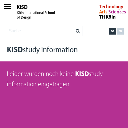
KISD
Technology
Arts
Sciences
Köln International School
TH Köln
of Design
DE
EN
KISD
study information
Leider wurden noch keine
KISD
study
information eingetragen.