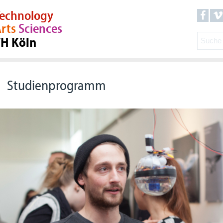
echnology
rts
Sciences
TH Köln
Studienprogramm