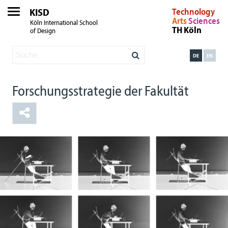
KISD
Technology
Arts
Sciences
Köln International School
TH Köln
of Design
DE
EN
Forschungsstrategie der Fakultät