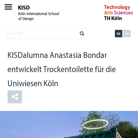
KISD
Technology
Arts
Sciences
Köln International School
TH Köln
of Design
DE
EN
KISDalumna Anastasia Bondar
entwickelt Trockentoilette für die
Uniwiesen Köln