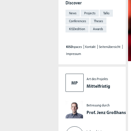
Discover
News
Projects
Talks
Conferences
Theses
KISDedition
Awards
KISD
spaces
Kontakt
Seitenübersicht
Impressum
Art des Projekts
MP
Mittelfristig
Betreuung durch
Prof. Jenz Großhans