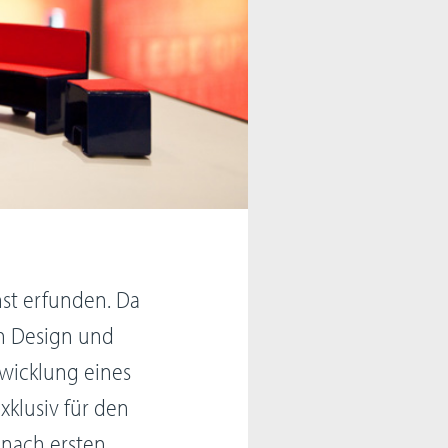
st erfunden. Da
ch Design und
twicklung eines
klusiv für den
l nach ersten