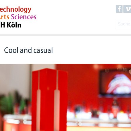
echnology
rts
Sciences
TH Köln
Cool and casual
Das 1:10 Modell im Schatten der fertigen Arbeit auf der imm