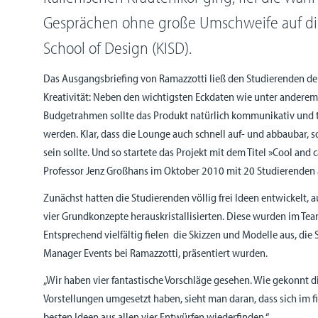
Gesprächen ohne große Umschweife auf die
School of Design (KISD).
Das Ausgangsbriefing von Ramazzotti ließ den Studierenden der
Kreativität: Neben den wichtigsten Eckdaten wie unter andere
Budgetrahmen sollte das Produkt natürlich kommunikativ und t
werden. Klar, dass die Lounge auch schnell auf- und abbaubar, s
sein sollte. Und so startete das Projekt mit dem Titel »Cool and 
Professor Jenz Großhans im Oktober 2010 mit 20 Studierenden 
Zunächst hatten die Studierenden völlig frei Ideen entwickelt, 
vier Grundkonzepte herauskristallisierten. Diese wurden im Tea
Entsprechend vielfältig fielen die Skizzen und Modelle aus, di
Manager Events bei Ramazzotti, präsentiert wurden.
„Wir haben vier fantastische Vorschläge gesehen. Wie gekonnt 
Vorstellungen umgesetzt haben, sieht man daran, dass sich im 
besten Ideen aus allen vier Entwürfen wiederfinden.“