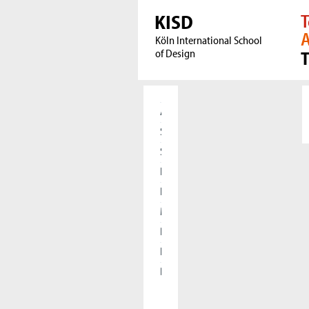
KISD
T
A
Köln International School
of Design
Aktuelles
Studierende
Studieninteressierte
Forschung
International
Meet our Alumni
Presse
Kooperationen
Die KISD