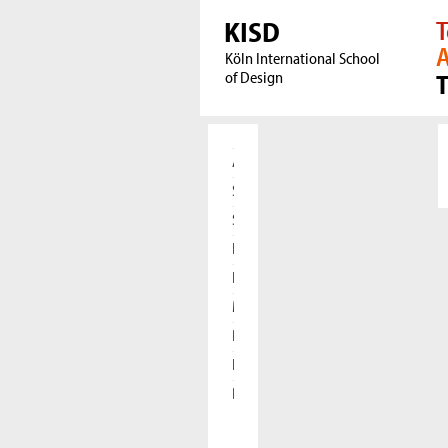
KISD
T
A
Köln International School
of Design
Aktuelles
Studierende
Studieninteressierte
Forschung
International
Meet our Alumni
Presse
Kooperationen
Die KISD