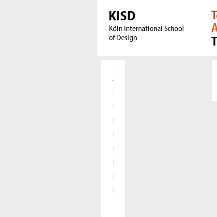
KISD
T
A
Köln International School
of Design
Aktuelles
Studierende
Studieninteressierte
Forschung
International
Meet our Alumni
Presse
Kooperationen
Die KISD