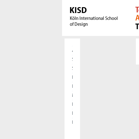
KISD
T
A
Köln International School
of Design
Aktuelles
Studierende
Studieninteressierte
Forschung
International
Meet our Alumni
Presse
Kooperationen
Die KISD