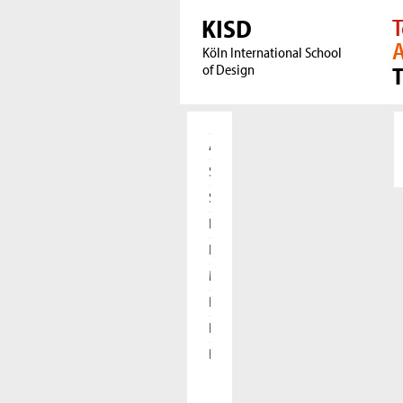
KISD
T
A
Köln International School
of Design
Aktuelles
Studierende
Studieninteressierte
Forschung
International
Meet our Alumni
Presse
Kooperationen
Die KISD