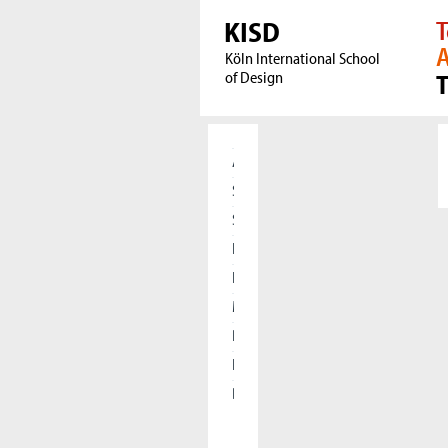
KISD
T
A
Köln International School
of Design
Aktuelles
Studierende
Studieninteressierte
Forschung
International
Meet our Alumni
Presse
Kooperationen
Die KISD