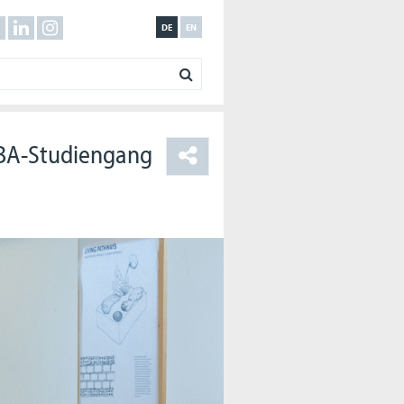
DE
EN
 BA-Studiengang