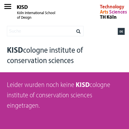
KISD
Technology
Arts
Sciences
Köln International School
TH Köln
of Design
DE
KISD
cologne institute of
conservation sciences
Leider wurden noch keine
KISD
cologne
institute of conservation sciences
eingetragen.