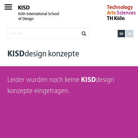
KISD
Technology
Arts
Sciences
Köln International School
TH Köln
of Design
DE
EN
KISD
design konzepte
Leider wurden noch keine
KISD
design
konzepte eingetragen.