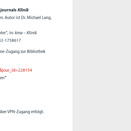
hjournals
Klinik
. Autor ist Dr. Michael Lang,
ter”, in:
kma – Klinik
042-1758617
ine-Zugang zur Bibliothek
de&jour_id=228154
en’”
 über VPN-Zugang erfolgt.