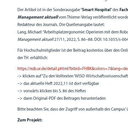
Der Artikel ist in der Sonderausgabe “
Smart Hospital
” des
Fac
Management aktuell
vom Thieme-Verlag veröffentlicht worden
Redakteur des Journals. Die Quellenangabe lautet:
Lang, Michael: “Arbeitsplatzergonomie: Operieren mit dem Robo
Management aktuell
27/11, 2022, S. 86–88. DOI: 10.1055/s-0
Für Hochschulmitglieder ist der Beitrag kostenlos über den Onl
der TH erhältlich:
https://ezb.ur.de/detail.phtml?bibid=FHBK&colors=7&lang=
-> klicken auf “Zu den Volltexten ‘WISO-Wirtschaftswissenschaft
–> das aktuelle Heft 2022,11 ist dort verfügbar
–> vorwärts klicken bis S. 86 des Heftes
–> dann Original-PDF des Beitrages herunterladen
Bitte beachten Sie, dass der Zugriff von außerhalb des Campus’
Zum Projekt: