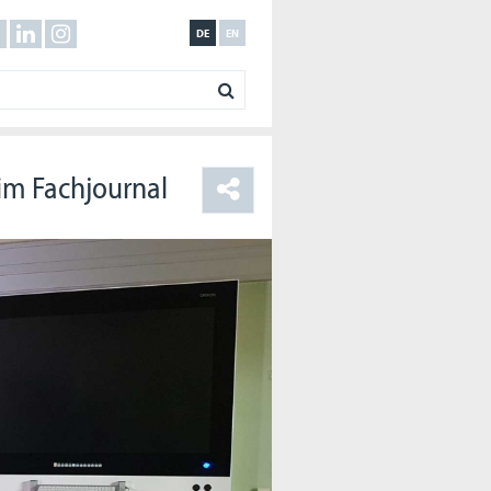
DE
EN
im Fachjournal