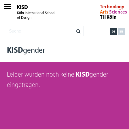
KISD
Technology
Arts
Sciences
Köln International School
TH Köln
of Design
DE
EN
KISD
gender
Leider wurden noch keine
KISD
gender
eingetragen.