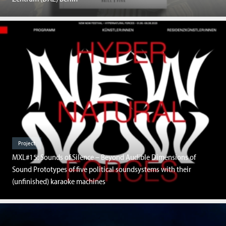
Project
MXL#15: Sounds of Silence – Beyond Audible Dimensions of
Sound Prototypes of five political soundsystems with their
(unfinished) karaoke machines