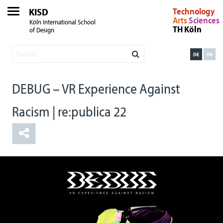
KISD
Technology
Arts
Sciences
Köln International School
TH Köln
of Design
DE
EN
DEBUG – VR Experience Against
Racism | re:publica 22