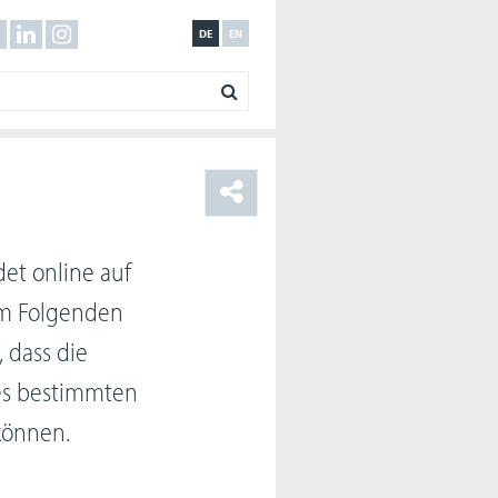
DE
EN
det online auf
 im Folgenden
, dass die
es bestimmten
können.