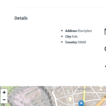
Details
Address
Ebertplatz
City
Köln
Country
50668
+
−