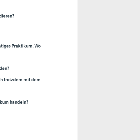
dieren?
atiges Praktikum. Wo
rden?
ich trotzdem mit dem
tikum handeln?