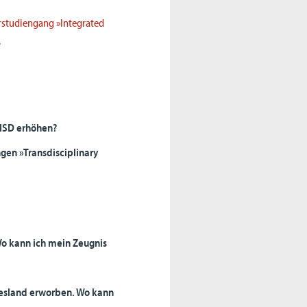
rstudiengang »Integrated
.
KISD erhöhen?
gen »Transdisciplinary
o kann ich mein Zeugnis
esland erworben. Wo kann