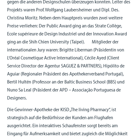
gegen die anderen Designschulen überzeugen konnten. Leiter des
Projekts waren Prof. Wolfgang Laubersheimer und Dipl. Des.
Christina Moritz. Neben dem Hauptpreis wurden zwei weitere
Preise verliehen: Der Public Award ging an das Strate Collège,
Ecole supérieure de Design Industriel und der Innovation Award
ging an die Shih Chien University (Taipei). Mitglieder der
internationalen Jury waren: Brigitte Liberman (Präsidentin von
L‘Oréal Cosmetique Active International), Cécile Ayed (Client
Service Director der Agentur SAGUEZ & PARTNERS), Hipólito de
Aguiar (Regionaler Präsident des Apothekerverband Portugal),
Bertil Hultén (Professor an der Baltic Business School (BBS) und
Nuno Sa Leal (Präsident der APD – Associação Portuguesa de
Designers.
Die Gewinner-Apotheke der KISD „The living Pharmacy“, ist
strategisch auf die Bedürfnisse der Kunden am Flughafen
ausgerichtet. Ein interaktives Schaufenster sorgt bereits am
Eingang für Aufmerksamkeit und bietet zugleich die Möglichkeit